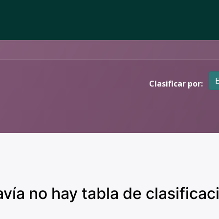
omos
Esta semana
Os nosos produtos
Blog
Asóciat
Clasificar por:
vía no hay tabla de clasificaci