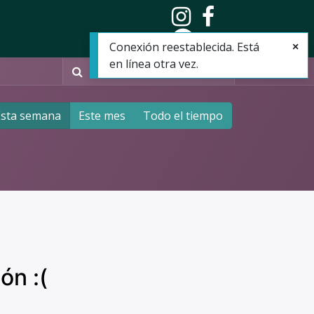
e
Eventos
Contacto
promocions
Conexión reestablecida. Está
en línea otra vez.
Esta semana
Este mes
Todo el tiempo
ón :(